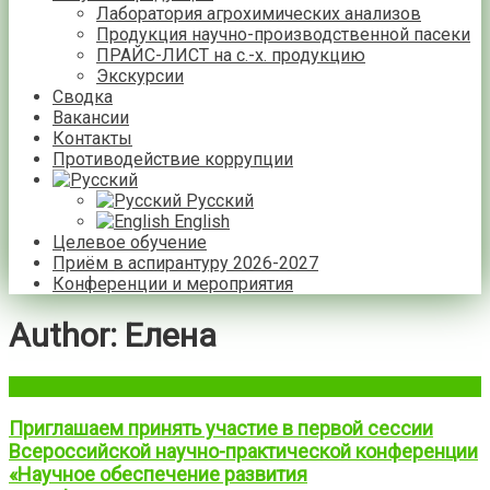
Лаборатория агрохимических анализов
Продукция научно-производственной пасеки
ПРАЙС-ЛИСТ на с.-х. продукцию
Экскурсии
Сводка
Вакансии
Контакты
Противодействие коррупции
Русский
English
Целевое обучение
Приём в аспирантуру 2026-2027
Конференции и мероприятия
Author:
Елена
Приглашаем принять участие в первой сессии
Всероссийской научно-практической конференции
«Научное обеспечение развития