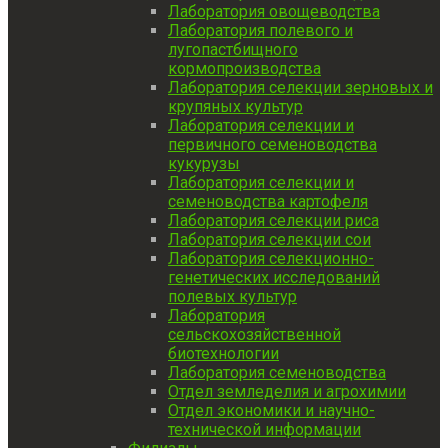
Лаборатория овощеводства
Лаборатория полевого и
лугопастбищного
кормопроизводства
Лаборатория селекции зерновых и
крупяных культур
Лаборатория селекции и
первичного семеноводства
кукурузы
Лаборатория селекции и
семеноводства картофеля
Лаборатория селекции риса
Лаборатория селекции сои
Лаборатория селекционно-
генетических исследований
полевых культур
Лаборатория
сельскохозяйственной
биотехнологии
Лаборатория семеноводства
Отдел земледелия и агрохимии
Отдел экономики и научно-
технической информации