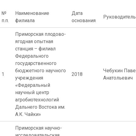
№
Наименование
Дата
Руководитель
п.п.
филиала
основания
Приморская плодово-
ягодная опытная
станция – филиал
Федерального
государственного
бюджетного научного
Чебукин Паве
1
2018
учреждения
Анатольевич
«Федеральный
научный центр
агробиотехнологий
Дальнего Востока им.
А.К. Чайки»
Приморская научно-
исследовательская