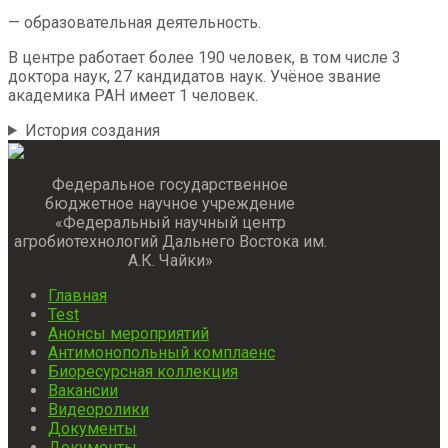
— образовательная деятельность.
В центре работает более 190 человек, в том числе 3
доктора наук, 27 кандидатов наук. Учёное звание
академика РАН имеет 1 человек.
История создания
Федеральное государственное
бюджетное научное учреждение
«Федеральный научный центр
агробиотехнологий Дальнего Востока им.
А.К. Чайки»
Главная
Test
Анонсы мероприятий
Антимонопольный комплаенс
Биоресурсная коллекция
Вакансии
Видеоролики
Документы
Документы