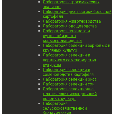
Лаборатория агрохимических
анализов
Лаборатория диагностики болезней
картофеля
Лаборатория животноводства
Лаборатория овощеводства
Лаборатория полевого и
лугопастбищного
кормопроизводства
Лаборатория селекции зерновых и
крупяных культур
Лаборатория селекции и
первичного семеноводства
кукурузы
Лаборатория селекции и
семеноводства картофеля
Лаборатория селекции риса
Лаборатория селекции сои
Лаборатория селекционно-
генетических исследований
полевых культур
Лаборатория
сельскохозяйственной
биотехнологии