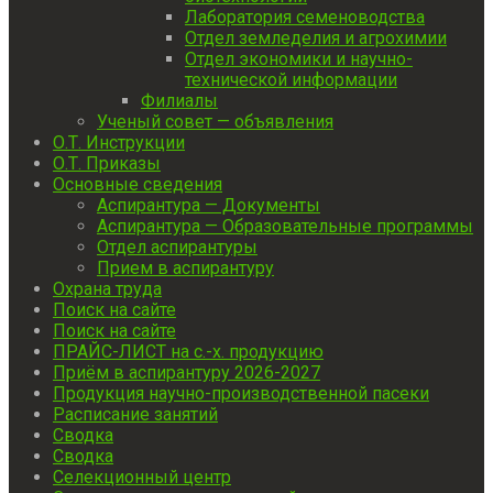
Лаборатория семеноводства
Отдел земледелия и агрохимии
Отдел экономики и научно-
технической информации
Филиалы
Ученый совет — объявления
О.Т. Инструкции
О.Т. Приказы
Основные сведения
Аспирантура — Документы
Аспирантура — Образовательные программы
Отдел аспирантуры
Прием в аспирантуру
Охрана труда
Поиск на сайте
Поиск на сайте
ПРАЙС-ЛИСТ на с.-х. продукцию
Приём в аспирантуру 2026-2027
Продукция научно-производственной пасеки
Расписание занятий
Сводка
Сводка
Селекционный центр