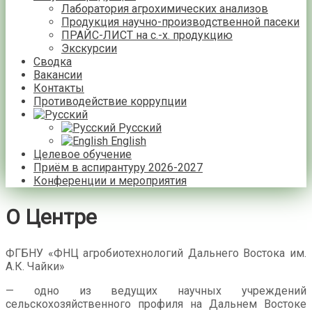
Лаборатория агрохимических анализов
Продукция научно-производственной пасеки
ПРАЙС-ЛИСТ на с.-х. продукцию
Экскурсии
Сводка
Вакансии
Контакты
Противодействие коррупции
Русский
English
Целевое обучение
Приём в аспирантуру 2026-2027
Конференции и мероприятия
О Центре
ФГБНУ «ФНЦ агробиотехнологий Дальнего Востока им.
А.К. Чайки»
— одно из ведущих научных учреждений
сельскохозяйственного профиля на Дальнем Востоке