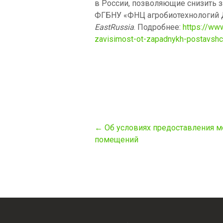
в России, позволяющие снизить 
ФГБНУ «ФНЦ агробиотехнологий Д
EastRussia
. Подробнее:
https://ww
zavisimost-ot-zapadnykh-postavshc
Post
←
Об условиях предоставления 
navigation
помещений