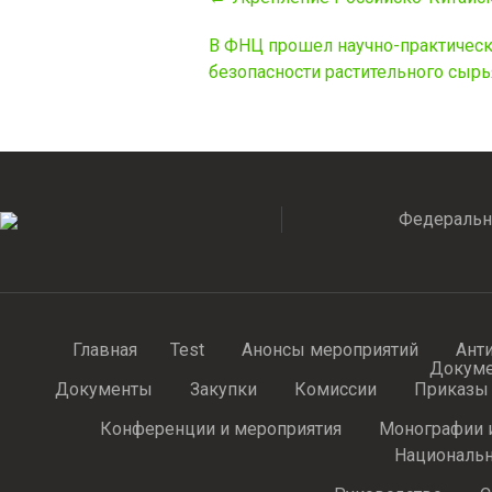
navigation
В ФНЦ прошел научно-практически
безопасности растительного сыр
Федеральн
Главная
Test
Анонсы мероприятий
Ант
Докум
Документы
Закупки
Комиссии
Приказы
Конференции и мероприятия
Монографии 
Национальн