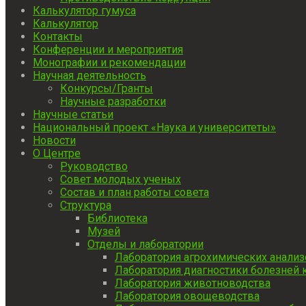
Калькулятор гумуса
Калькулятор
Контакты
Конференции и мероприятия
Монографии и рекомендации
Научная деятельность
Конкурсы/Гранты
Научные разработки
Научные статьи
Национальный проект «Наука и университеты»
Новости
О Центре
Руководство
Совет молодых ученых
Состав и план работы совета
Структура
Библиотека
Музей
Отделы и лаборатории
Лаборатория агрохимических анали
Лаборатория диагностики болезней 
Лаборатория животноводства
Лаборатория овощеводства