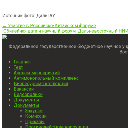
Источник фото: ДальГАУ
Post
←
Участие в Российско-Китайском форуме
Юбилейная дата и научный форум: Дальневосточный НИИ
navigation
Федеральное государственное бюджетное научное уч
Вос
Главная
Test
Анонсы мероприятий
Антимонопольный комплаенс
Биоресурсная коллекция
Вакансии
Видеоролики
Документы
Документы
Закупки
Комиссии
Приказы
Противодействие коррупции