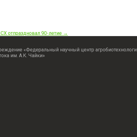
СХ отпраздновал 90-летие
→
реждение «Федеральный научный центр агробиотехнологи
тока им. А.К. Чайки»