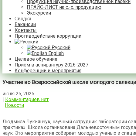
Продукция научно-производственной пасеки
ПРАЙС-ЛИСТ на с.-х. продукцию
Экскурсии
Сводка
Вакансии
Контакты
Противодействие коррупции
Русский
English
Целевое обучение
Приём в аспирантуру 2026-2027
Конференции и мероприятия
Участие во Всероссийской школе молодого селекц
июля 25, 2025
|
Комментариев нет
Новости
Людмила Лукьянчук, научный сотрудник лаборатории селе
практика». Школа организована Дальневосточным госуда
наук. Это мероприятие собирает молодых ученых и специ