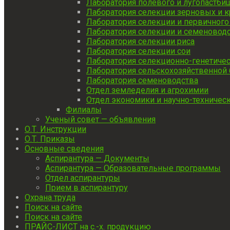
Лаборатория полевого и лугопастб
Лаборатория селекции зерновых и к
Лаборатория селекции и первичного
Лаборатория селекции и семеноводс
Лаборатория селекции риса
Лаборатория селекции сои
Лаборатория селекционно-генетичес
Лаборатория сельскохозяйственной 
Лаборатория семеноводства
Отдел земледелия и агрохимии
Отдел экономики и научно-техниче
Филиалы
Ученый совет — объявления
О.Т. Инструкции
О.Т. Приказы
Основные сведения
Аспирантура — Документы
Аспирантура — Образовательные программы
Отдел аспирантуры
Прием в аспирантуру
Охрана труда
Поиск на сайте
Поиск на сайте
ПРАЙС-ЛИСТ на с.-х. продукцию