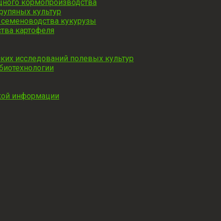
ищного кормопроизводства
рупяных культур
 семеноводства кукурузы
тва картофеля
ких исследований полевых культур
биотехнологии
ской информации