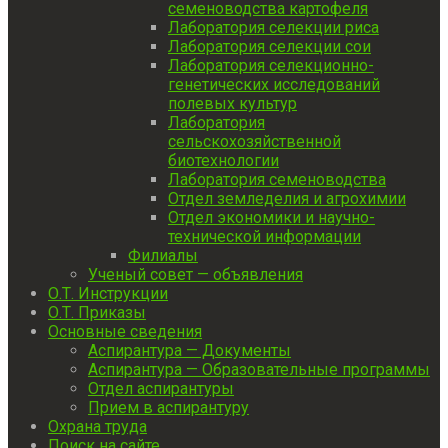
семеноводства картофеля
Лаборатория селекции риса
Лаборатория селекции сои
Лаборатория селекционно-
генетических исследований
полевых культур
Лаборатория
сельскохозяйственной
биотехнологии
Лаборатория семеноводства
Отдел земледелия и агрохимии
Отдел экономики и научно-
технической информации
Филиалы
Ученый совет — объявления
О.Т. Инструкции
О.Т. Приказы
Основные сведения
Аспирантура — Документы
Аспирантура — Образовательные программы
Отдел аспирантуры
Прием в аспирантуру
Охрана труда
Поиск на сайте