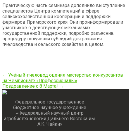
Практическую часть семинара дополнило выступление
специалистов Центра компетенций в сфере
сельскохозяйственной кооперации и поддержки
фермеров Приморского края. Они проинформировали
участников о действующих механизмах
государственной поддержки, подробно разъяснив
процедуру получения субсидий для развития
пчеловодства и сельского хозяйства в целом.
Post
←
Учёный-пчеловод оценил мастерство конкурсантов
на Чемпионате «Профессионалы»
navigation
Поздравление с 8 Марта!
→
Федеральное государственное
бюджетное научное учреждение
«Федеральный научный центр
агробиотехнологий Дальнего Востока им.
А.К. Чайки»