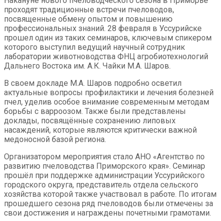
Накануне нового пчеловодческого сезона в Приморье
проходят традиционные встречи пчеловодов,
посвященные обмену опытом и повышению
профессиональных знаний. 28 февраля в Уссурийске
прошел один из таких семинаров, ключевым спикером
которого выступил ведущий научный сотрудник
лаборатории животноводства ФНЦ агробиотехнологий
Дальнего Востока им. А.К. Чайки М.А. Шаров.
В своем докладе М.А. Шаров подробно осветил
актуальные вопросы профилактики и лечения болезней
пчел, уделив особое внимание современным методам
борьбы с варроозом. Также были представлены
доклады, посвящённые сохранению липовых
насаждений, которые являются критически важной
медоносной базой региона.
Организатором мероприятия стало АНО «Агентство по
развитию пчеловодства Приморского края». Семинар
прошёл при поддержке администрации Уссурийского
городского округа, представитель отдела сельского
хозяйства которой также участвовал в работе. По итогам
прошедшего сезона ряд пчеловодов были отмечены за
свои достижения и награждены почетными грамотами.