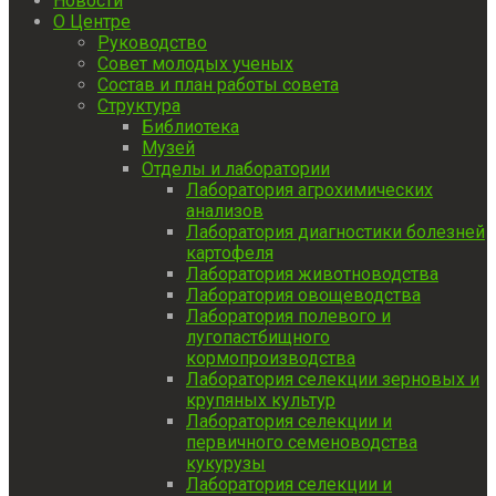
Новости
О Центре
Руководство
Совет молодых ученых
Состав и план работы совета
Структура
Библиотека
Музей
Отделы и лаборатории
Лаборатория агрохимических
анализов
Лаборатория диагностики болезней
картофеля
Лаборатория животноводства
Лаборатория овощеводства
Лаборатория полевого и
лугопастбищного
кормопроизводства
Лаборатория селекции зерновых и
крупяных культур
Лаборатория селекции и
первичного семеноводства
кукурузы
Лаборатория селекции и