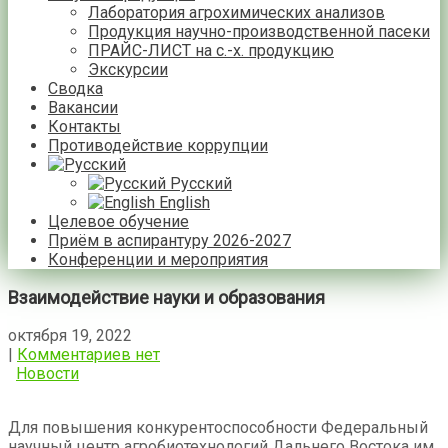
Лаборатория агрохимических анализов
Продукция научно-производственной пасеки
ПРАЙС-ЛИСТ на с.-х. продукцию
Экскурсии
Сводка
Вакансии
Контакты
Противодействие коррупции
Русский
English
Целевое обучение
Приём в аспирантуру 2026-2027
Конференции и мероприятия
Взаимодействие науки и образования
октября 19, 2022
|
Комментариев нет
Новости
Для повышения конкурентоспособности Федеральный
научный центр агробиотехнологий Дальнего Востока им.