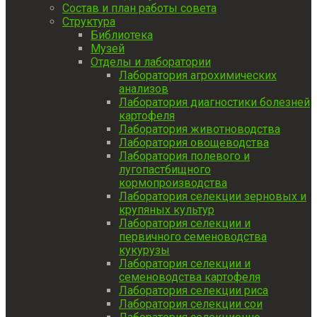
Состав и план работы совета
Структура
Библиотека
Музей
Отделы и лаборатории
Лаборатория агрохимических
анализов
Лаборатория диагностики болезней
картофеля
Лаборатория животноводства
Лаборатория овощеводства
Лаборатория полевого и
лугопастбищного
кормопроизводства
Лаборатория селекции зерновых и
крупяных культур
Лаборатория селекции и
первичного семеноводства
кукурузы
Лаборатория селекции и
семеноводства картофеля
Лаборатория селекции риса
Лаборатория селекции сои