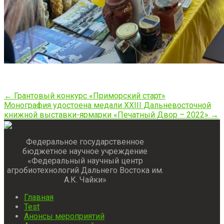
Post
←
Грантовый конкурс «Приморский старт»
Монография удостоена медали XXIII Дальневосточной
navigation
книжной выставки-ярмарки «Печатный Двор – 2022»
→
Федеральное государственное
бюджетное научное учреждение
«Федеральный научный центр
агробиотехнологий Дальнего Востока им.
А.К. Чайки»
Главная
Test
Анонсы мероприятий