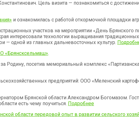
Константинович. Цель визита — познакомиться с достиже
ания»
и ознакомилась с работой откормочной площадки агр
онстрационных участков на мероприятии «День Брянского 
ая интересовали технологии выращивания традиционных дл
 сои — одной из главных дальневосточных культур.
Подробн
АО «Брянсксельмаш»
.
и за Родину, посетив мемориальный комплекс «Партизанск
льскохозяйственных предприятий: ООО «Меленский картоф
бернатором Брянской области Александром Богомазом. Гос
области есть чему поучиться.
Подробнее
нской области передовой опыт в развитии сельского хозя