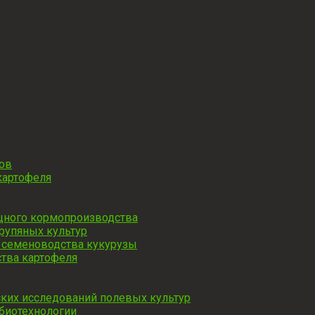
зов
картофеля
ищного кормопроизводства
рупяных культур
 семеноводства кукурузы
тва картофеля
ких исследований полевых культур
биотехнологии