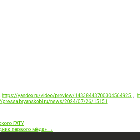
,
https://yandex.ru/video/preview/14338443700304564925
,
h
://pressa.bryanskobl.ru/news/2024/07/26/15151
кого ГАТУ
здник первого мёда»
→