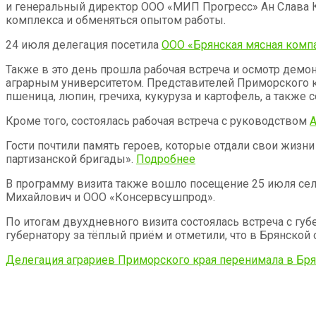
и генеральный директор ООО «МИП Прогресс» Ан Слава 
комплекса и обменяться опытом работы.
24 июля делегация посетила
ООО «Брянская мясная комп
Также в это день прошла рабочая встреча и осмотр дем
аграрным университетом. Представителей Приморского кр
пшеница, люпин, гречиха, кукуруза и картофель, а также
Кроме того, состоялась рабочая встреча с руководством
Гости почтили память героев, которые отдали свои жизн
партизанской бригады».
Подробнее
В программу визита также вошло посещение 25 июля се
Михайлович и ООО «Консервсушпрод».
По итогам двухдневного визита состоялась встреча с гу
губернатору за тёплый приём и отметили, что в Брянской 
Делегация аграриев Приморского края перенимала в Бря