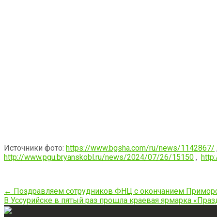
Источники фото:
https://www.bgsha.com/ru/news/1142867/
http://www.pgu.bryanskobl.ru/news/2024/07/26/15150
,
http
Post
←
Поздравляем сотрудников ФНЦ с окончанием Приморс
В Уссурийске в пятый раз прошла краевая ярмарка «Пра
navigation