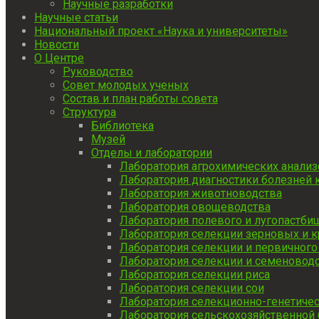
Научные разработки
Научные статьи
Национальный проект «Наука и университеты»
Новости
О Центре
Руководство
Совет молодых ученых
Состав и план работы совета
Структура
Библиотека
Музей
Отделы и лаборатории
Лаборатория агрохимических анали
Лаборатория диагностики болезней 
Лаборатория животноводства
Лаборатория овощеводства
Лаборатория полевого и лугопастб
Лаборатория селекции зерновых и к
Лаборатория селекции и первичного
Лаборатория селекции и семеноводс
Лаборатория селекции риса
Лаборатория селекции сои
Лаборатория селекционно-генетичес
Лаборатория сельскохозяйственной 