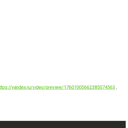
ttps://yandex.ru/video/preview/17601005662385074563
,