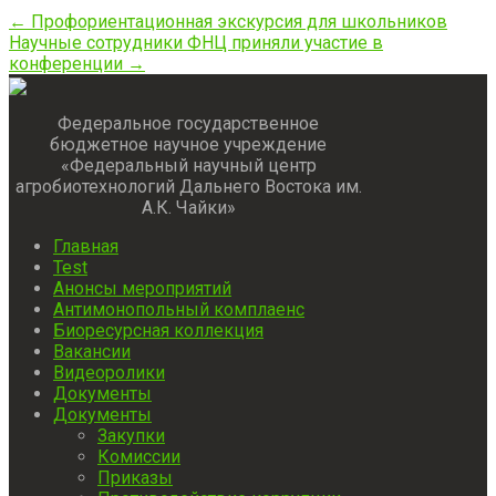
Post
←
Профориентационная экскурсия для школьников
Научные сотрудники ФНЦ приняли участие в
navigation
конференции
→
Федеральное государственное
бюджетное научное учреждение
«Федеральный научный центр
агробиотехнологий Дальнего Востока им.
А.К. Чайки»
Главная
Test
Анонсы мероприятий
Антимонопольный комплаенс
Биоресурсная коллекция
Вакансии
Видеоролики
Документы
Документы
Закупки
Комиссии
Приказы