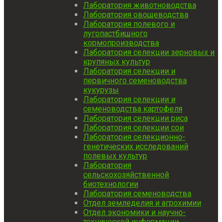
Лаборатория животноводства
Лаборатория овощеводства
Лаборатория полевого и
лугопастбищного
кормопроизводства
Лаборатория селекции зерновых и
крупяных культур
Лаборатория селекции и
первичного семеноводства
кукурузы
Лаборатория селекции и
семеноводства картофеля
Лаборатория селекции риса
Лаборатория селекции сои
Лаборатория селекционно-
генетических исследований
полевых культур
Лаборатория
сельскохозяйственной
биотехнологии
Лаборатория семеноводства
Отдел земледелия и агрохимии
Отдел экономики и научно-
технической информации